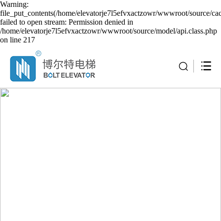
Warning:
file_put_contents(/home/elevatorje7l5efvxactzowr/wwwroot/source/cac
failed to open stream: Permission denied in
/home/elevatorje7l5efvxactzowr/wwwroot/source/model/api.class.php
on line 217